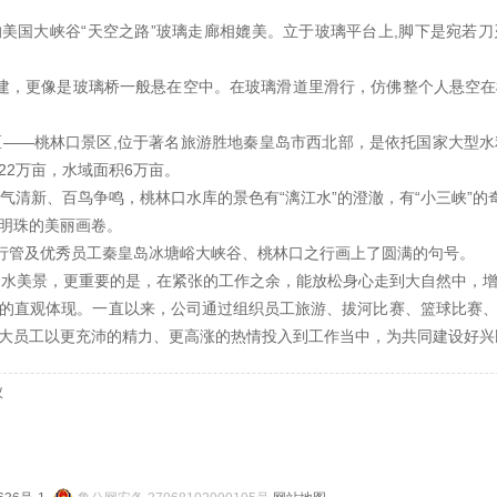
国大峡谷“天空之路”玻璃走廊相媲美。立于玻璃平台上,脚下是宛若
建，更像是玻璃桥一般悬在空中。在玻璃滑道里滑行，仿佛整个人悬空在
——桃林口景区,位于著名旅游胜地秦皇岛市西北部，是依托国家大型
22万亩，水域面积6万亩。
清新、百鸟争鸣，桃林口水库的景色有“漓江水”的澄澈，有“小三峡”的奇
明珠的美丽画卷。
行管及优秀员工秦皇岛冰塘峪大峡谷、桃林口之行画上了圆满的句号。
水美景，更重要的是，在紧张的工作之余，能放松身心走到大自然中，增
的直观体现。一直以来，公司通过组织员工旅游、拔河比赛、篮球比赛
大员工以更充沛的精力、更高涨的热情投入到工作当中，为共同建设好兴
议