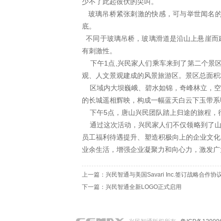
少不了此起彼伏的尖叫。
玻璃吊桥紧张刺激的快感，可与举世闻名的美
底。
不同于玻璃吊桥，玻璃滑道是沿山上悬崖而
有刺激性。
下午1点,兴民家人们乘车来到了第二个景区
观、人文景观建成的风景旅游区。景区总面积
区域内大坝巍峨、碧水如锦，奇峰林立，空气
的长城遥相辉映，构成一幅蓝天白云下玉带系
下午5点，唐山兴民团队踏上归途的旅程，
通过这次活动，兴民家人们不仅领略到了山
员工福利待遇提升、塑造积极向上的企业文化
业余生活，增强企业凝聚力和向心力，激发广
上一篇：
兴民智通与美国Savari Inc.签订战略合作协
下一篇：
兴民智通全新LOGO正式启用