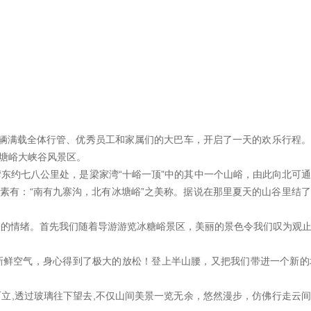
辆满载全体行管、优秀员工和家属们的大巴车，开启了一天的欢乐行程
塘峪大峡谷风景区。
约七八公里处，是梁家湾“十峪一顶”中的其中一个山峪，由此向北可
素有：“南有九寨沟，北有冰塘峪”之美称。据说在那里夏天的山谷里结
的情绪。首先我们随着导游游览冰糖峪景区，美丽的景色令我们叹为观止
鲜空气，身心得到了极大的放松！登上半山腰，又把我们带进一个新的
立,透过玻璃往下望去,不仅山间美景一览无余，悠然漫步，仿佛行走云