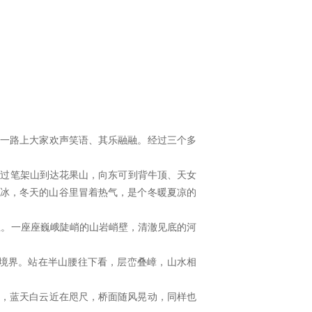
。一路上大家欢声笑语、其乐融融。经过三个多
通过笔架山到达花果山，向东可到背牛顶、天女
了冰，冬天的山谷里冒着热气，是个冬暖夏凉的
。一座座巍峨陡峭的山岩峭壁，清澈见底的河
境界。站在半山腰往下看，层峦叠嶂，山水相
间，蓝天白云近在咫尺，桥面随风晃动，同样也