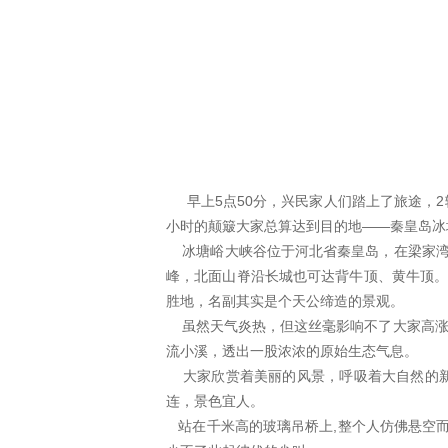
早上5点50分，兴民家人们踏上了旅途，2
小时的颠簸大家总算达到目的地——秦皇岛冰
冰塘峪大峡谷位于河北省秦皇岛，在梁家湾东
峰，北面山脊沿长城也可达背牛顶、黄牛顶。
胜地，名副其实是个天公缔造的景观。
虽然天气炎热，但这丝毫影响不了大家高涨
流小溪，透出一股浓浓的原始生态气息。
大家欣赏着美丽的风景，呼吸着大自然的新
连，景色宜人。
站在千米高的玻璃吊桥上,整个人仿佛悬空而