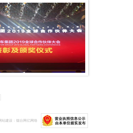
网站建设
：
烟台网亿网络