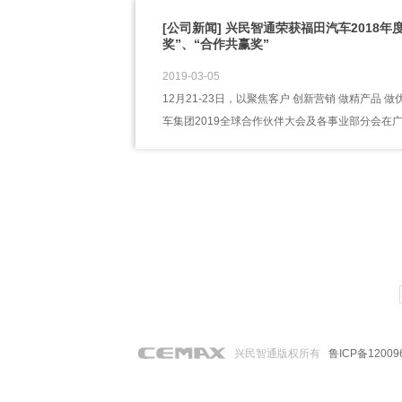
[公司新闻] 兴民智通荣获福田汽车2018年
奖”、“合作共赢奖”
2019-03-05
12月21-23日，以聚焦客户 创新营销 做精产品 
车集团2019全球合作伙伴大会及各事业部分会在
兴民智通版权所有
鲁ICP备12009